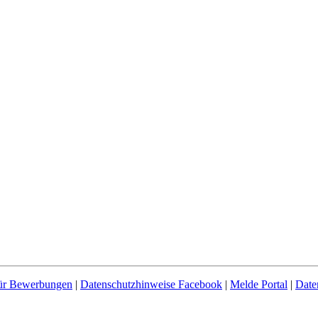
für Bewerbungen
|
Datenschutzhinweise Facebook
|
Melde Portal
|
Date